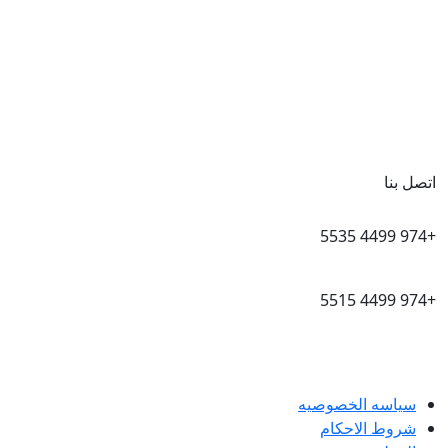
اتصل بنا
+974 4499 5535
+974 4499 5515
info@cra.gov.qa
سياسه الخصوصيه
شروط الاحكام